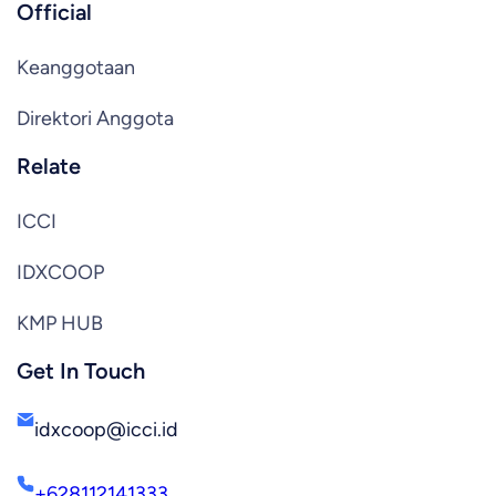
Official
Keanggotaan
Direktori Anggota
Relate
ICCI
IDXCOOP
KMP HUB
Get In Touch
idxcoop@icci.id
+628112141333