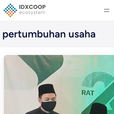
Skip
to
content
pertumbuhan usaha