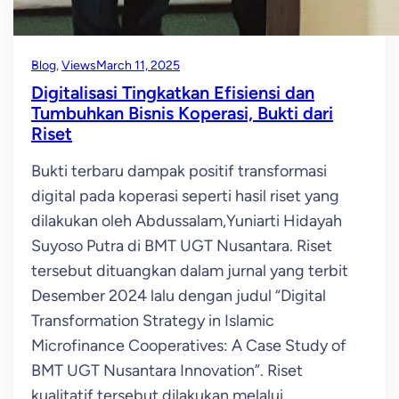
Blog
, 
Views
March 11, 2025
Digitalisasi Tingkatkan Efisiensi dan
Tumbuhkan Bisnis Koperasi, Bukti dari
Riset
Bukti terbaru dampak positif transformasi
digital pada koperasi seperti hasil riset yang
dilakukan oleh Abdussalam,Yuniarti Hidayah
Suyoso Putra di BMT UGT Nusantara. Riset
tersebut dituangkan dalam jurnal yang terbit
Desember 2024 lalu dengan judul “Digital
Transformation Strategy in Islamic
Microfinance Cooperatives: A Case Study of
BMT UGT Nusantara Innovation”. Riset
kualitatif tersebut dilakukan melalui